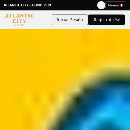
ATLANTIC CITY CASINO PERÚ
Idioma 🇵🇪
Iniciar Sesión
¡Regístrate Ya!