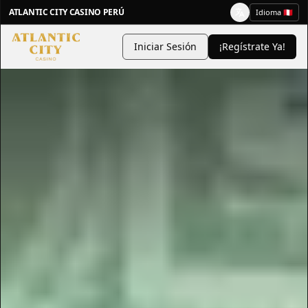
ATLANTIC CITY CASINO PERÚ
Idioma 🇵🇪
Iniciar Sesión
¡Regístrate Ya!