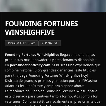
▶
FOUNDING FORTUNES
WINSHIGHFIVE
PRAGMATIC PLAY
RTP 96.7%
Founding Fortunes WinsHighfive
llega como una de las
propuestas más innovadoras y emocionantes disponibles
en
pecasinoatlanticcity.com
. Si buscas una experiencia que
combine historia, lujo y grandes ganancias, este título es
para ti. ¡Juega Founding Fortunes WinsHighfive hoy!
Disfruta de grandes premios y emoción pura en PECasino
Atlantic City. ¡Regístrate y empieza a ganar ahora!
La mecánica de juego de Founding Fortunes WinsHighfive
está diseñada para cautivar tanto a los novatos como a los
veteranos. Con una estética visualmente impresionante que