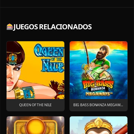
JUEGOS RELACIONADOS
🎰
QUEEN OF THE NILE
BIG BASS BONANZA MEGAWAYS