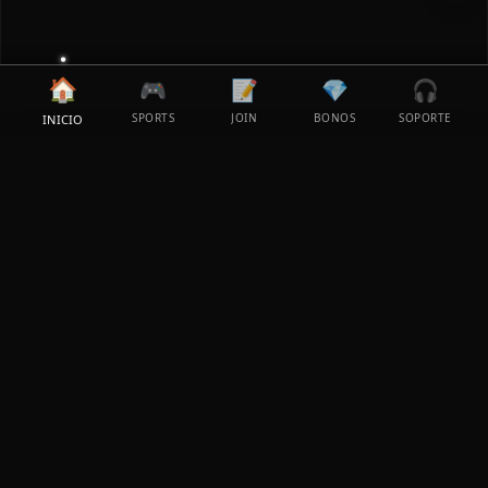
🏠
🎮
📝
💎
🎧
SPORTS
JOIN
BONOS
SOPORTE
INICIO
✕
Select Language
🇵🇪
✓
Peru
MEOWFIAKA GAMING EN
⚙️
ATLANTIC CITY CASINO PERÚ
RTP
VOLATILITY
96.75%
Alta ⚡⚡⚡⚡🌑