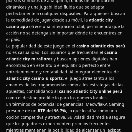
por sus símbolos de alta gama, rondas de bonificación
dinámicas y una jugabilidad fluida que se adapta
perfectamente a cualquier dispositivo. Para quienes buscan
la comodidad de jugar desde su móvil, la
atlantic city
casino app
ofrece una integración total, permitiendo que la
acción no se detenga sin importar dónde te encuentres en
el país.
La popularidad de este juego en el
casino atlantic city perú
no es casualidad. Los usuarios que frecuentan el
casino
atlantic city miraflores
y buscan opciones digitales han
encontrado en este título el equilibrio perfecto entre
entretenimiento y rentabilidad. Al integrar elementos de
atlantic city casino & sports
, el juego atrae tanto a los
amantes de las tragamonedas como a los estrategas de las
apuestas, consolidando al
casino atlantic City online perú
como el destino predilecto para los gamers locales.
En términos de potencial de ganancias, MeowfiaKA Gaming
presume de un
RTP del 96.7%
, lo que lo sitúa como una
opción competitiva y atractiva. Su volatilidad media asegura
que los jugadores experimenten premios frecuentes
mientras mantienen la posibilidad de alcanzar un jackpot