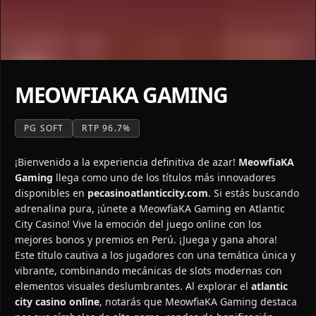
▶
MEOWFIAKA GAMING
PG SOFT
RTP 96.7%
¡Bienvenido a la experiencia definitiva de azar!
MeowfiaKA
Gaming
llega como uno de los títulos más innovadores
disponibles en
pecasinoatlanticcity.com
. Si estás buscando
adrenalina pura, ¡únete a MeowfiaKA Gaming en Atlantic
City Casino! Vive la emoción del juego online con los
mejores bonos y premios en Perú. ¡Juega y gana ahora!
Este título cautiva a los jugadores con una temática única y
vibrante, combinando mecánicas de slots modernas con
elementos visuales deslumbrantes. Al explorar el
atlantic
city casino online
, notarás que MeowfiaKA Gaming destaca