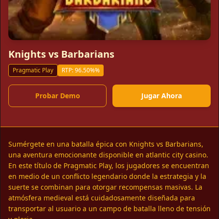
Knights vs Barbarians
Pragmatic Play
RTP: 96.50%%
Probar Demo
Jugar Ahora
Sumérgete en una batalla épica con Knights vs Barbarians,
una aventura emocionante disponible en atlantic city casino.
En este título de Pragmatic Play, los jugadores se encuentran
en medio de un conflicto legendario donde la estrategia y la
suerte se combinan para otorgar recompensas masivas. La
atmósfera medieval está cuidadosamente diseñada para
transportar al usuario a un campo de batalla lleno de tensión