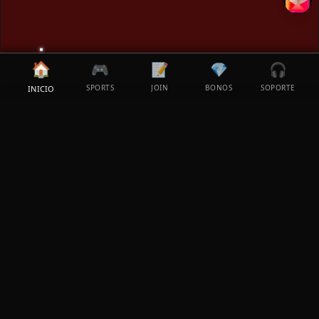
🏠
🎮
📝
💎
🎧
SPORTS
JOIN
BONOS
SOPORTE
INICIO
✕
Select Language
🇵🇪
✓
Peru
Especificaciones del Juego
PROVEEDOR
RTP
Pragmatic Play
96.50
%
VOLATILIDAD
LÍNEAS DE PAGO
Alta
243
⚡
formas
GANANCIA MÁXIMA
APUESTA MÍNIMA