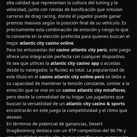
alta calidad que representan la cultura del tuning y la
velocidad, junto con rondas de bonificación que simulan
carreras de drag racing, donde el jugador puede ganar
premios masivos según la posición final de su vehículo. Es
precisamente esta combinación de emoción y riesgo lo que
lo convierte en la elección preferida para quienes buscan el
mejor
atlantic city casino online
.
Para los entusiastas del
casino atlantic city perú
, este juego
ofrece una integración perfecta con cualquier dispositivo.
Ya sea que utilices la
atlantic city casino app
o accedas
desde tu navegador, la fluidez es total. La popularidad de
este título en el
casino atlantic city online perú
se debe a
su capacidad de mantener la tensión constante, similar a la
emoción que se vive en un
casino atlantic city miraflores
,
pero desde la comodidad de tu hogar. Los jugadores que
buscan la versatilidad de un
atlantic city casino & sports
encontrarán en este juego la competitividad y el ritmo que
desean.
En términos de potencial de ganancias, Desert
DragBooming destaca con un RTP competitivo del 96.7% y