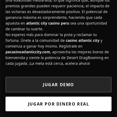
una volatilidad media-alta, lo que significa que, aunque los
premios grandes pueden requerir paciencia, el impacto de
las victorias es devastadoramente positivo. El potencial de
ganancia máxima es sorprendente, haciendo que cada
apuesta en
atlantic city casino peru
sea una oportunidad
de cambiar tu suerte.
No esperes más para dominar la pista y reclamar tu
fortuna. Únete a la comunidad de
casino atlantic city
y
comienza a ganar hoy mismo. Regístrate en
pecasinoatlanticcity.com
, aprovecha los mejores bonos de
bienvenida y siente la potencia de Desert DragBooming en
cada jugada. ¡La meta está cerca, acelera ahora!
JUGAR DEMO
JUGAR POR DINERO REAL