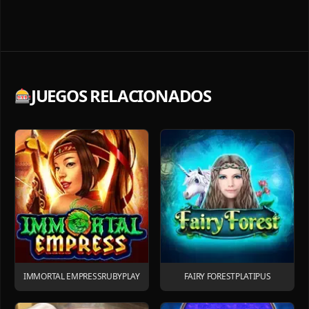
JUEGOS RELACIONADOS
🎰
IMMORTAL EMPRESSRUBYPLAY
FAIRY FORESTPLATIPUS