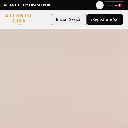
ATLANTIC CITY CASINO PERÚ
Idioma 🇵🇪
Iniciar Sesión
¡Regístrate Ya!