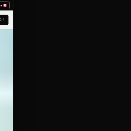
 🇵🇪
Ya!