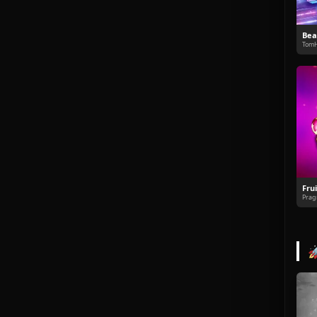
Bea
Tom
Fru
Bon
Prag
