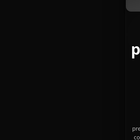
p
pr
co