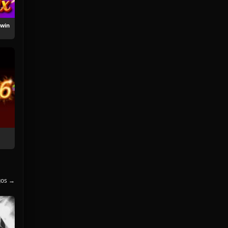
4win
egos →