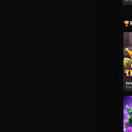
KA G
🏆
Sol
Prag