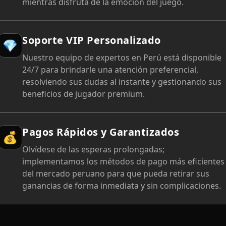
mientras disfruta de la emoción del juego.
Soporte VIP Personalizado
💎
Nuestro equipo de expertos en Perú está disponible
24/7 para brindarle una atención preferencial,
resolviendo sus dudas al instante y gestionando sus
beneficios de jugador premium.
Pagos Rápidos y Garantizados
💰
Olvídese de las esperas prolongadas;
implementamos los métodos de pago más eficientes
del mercado peruano para que pueda retirar sus
ganancias de forma inmediata y sin complicaciones.