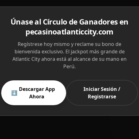
Únase al Círculo de Ganadores en
pecasinoatlanticcity.com
Regístrese hoy mismo y reclame su bono de
bienvenida exclusivo. El jackpot más grande de
Atlantic City ahora está al alcance de su mano en
Perú.
Descargar App
Iniciar Sesión /
⬇️
Ahora
Registrarse