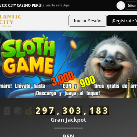
NTIC CITY CASINO PERÚ
Idioma
La Suerte está Aquí
Iniciar Sesión
¡Regístrate 
2
9
7
,
3
5
2
,
9
4
1
 🃏 🎲 💰 🏆
ana Grandes Premios Ahora 🎰
Gran Jackpot
PEN