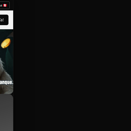
 🇵🇪
Ya!
Jackpots Instantáneos en Perú 